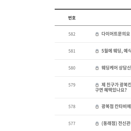
번호
다이어트문의요
582
5월에 웨딩, 예
581
웨딩케어 상담
580
제 친구가 광복칸
579
구면 혜택있나요?
광복점 칸타비에
578
(동래점) 전신관
577