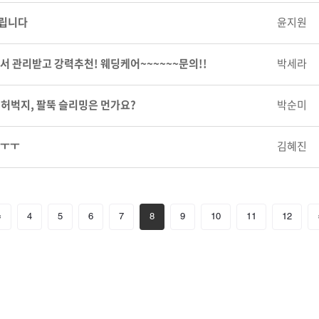
립니다
윤지원
 관리받고 강력추천! 웨딩케어~~~~~~문의!!
박세라
 허벅지, 팔뚝 슬리밍은 먼가요?
박순미
 ㅜㅜ
김혜진
«
4
5
6
7
8
9
10
11
12