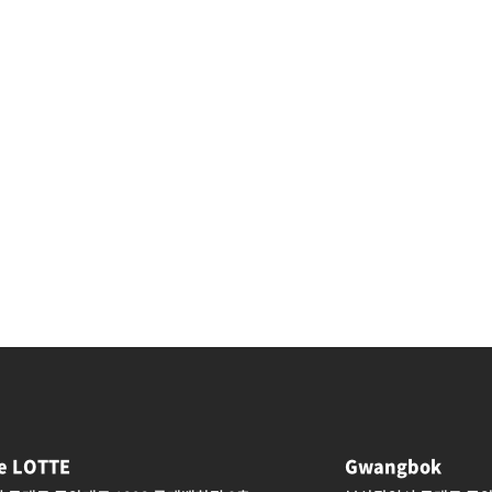
ge LOTTE
Gwangbok