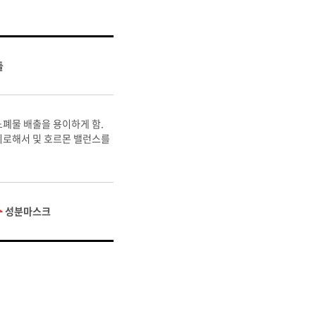
들
폐물 배출을 용이하게 함.
피로해서 및 호르몬 밸런스를
⇀
성분마스크