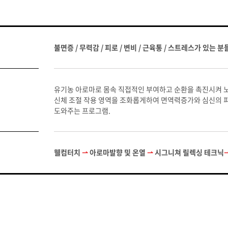
불면증 / 무력감 / 피로 / 변비 / 근육통 / 스트레스가 있는 분
유기농 아로마로 몸속 직접적인 부여하고 순환을 촉진시켜 노
신체 조절 작용 영역을 조화롭게하여 면역력증가와 심신의 
도와주는 프로그램.
웰컴터치
⇀
아로마발향 및 온열
⇀
시그니쳐 릴렉싱 테크닉