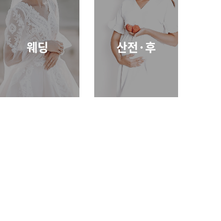
웨딩
산전·후