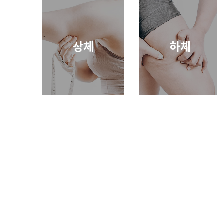
상체
하체