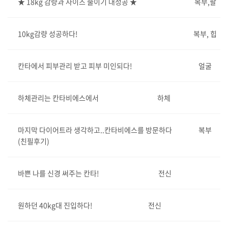
★ 18kg 감량과 사이즈 줄이기 대성공 ★
복부,팔
10kg감량 성공하다!
복부, 힙
칸타에서 피부관리 받고 피부 미인되다!
얼굴
하체관리는 칸타비에스에서
하체
마지막 다이어트라 생각하고..칸타비에스를 방문하다
복부
(친필후기)
바쁜 나를 신경 써주는 칸타!
전신
원하던 40kg대 진입하다!
전신