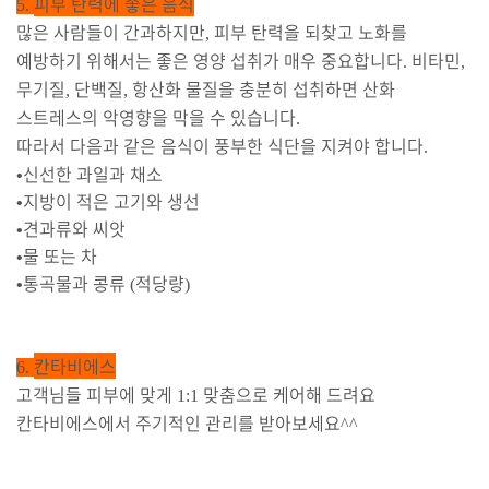
피부 탄력에 좋은 음식
5.
많은 사람들이 간과하지만
피부 탄력을 되찾고 노화를
,
예방하기 위해서는 좋은 영양 섭취가 매우 중요합니다
비타민
.
,
무기질
단백질
항산화 물질을 충분히 섭취하면 산화
,
,
스트레스의 악영향을 막을 수 있습니다
.
따라서 다음과 같은 음식이 풍부한 식단을 지켜야 합니다
.
•
신선한 과일과 채소
•
지방이 적은 고기와 생선
•
견과류와 씨앗
•
물 또는 차
•
통곡물과 콩류
적당량
(
)
칸타비에스
6.
고객님들 피부에 맞게
맞춤으로 케어해 드려요
1:1
칸타비에스에서 주기적인 관리를 받아보세요
^^