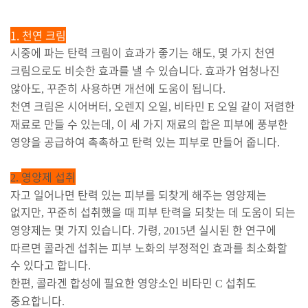
1. 천연 크림
시중에 파는 탄력 크림이 효과가 좋기는 해도
몇 가지 천연
,
크림으로도 비슷한 효과를 낼 수 있습니다
효과가 엄청나진
.
않아도
꾸준히 사용하면 개선에 도움이 됩니다
,
.
천연 크림은 시어버터
오렌지 오일
비타민
오일 같이 저렴한
,
,
E
재료로 만들 수 있는데
이 세 가지 재료의 합은 피부에 풍부한
,
영양을 공급하여 촉촉하고 탄력 있는 피부로 만들어 줍니다
.
영양제 섭취
2.
자고 일어나면 탄력 있는 피부를 되찾게 해주는 영양제는
없지만
꾸준히 섭취했을 때 피부 탄력을 되찾는 데 도움이 되는
,
영양제는 몇 가지 있습니다
가령
년 실시된 한 연구에
.
, 2015
따르면 콜라겐 섭취는 피부 노화의 부정적인 효과를 최소화할
수 있다고 합니다
.
한편
콜라겐 합성에 필요한 영양소인 비타민
섭취도
,
C
중요합니다
.