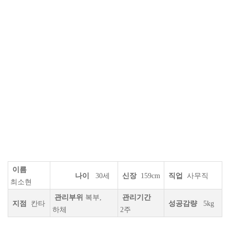
이름
나이
30세
신장
159cm
직업
사무직
최소현
관리부위
복부,
관리기간
지점
칸타
성공감량
5kg
하체
2주