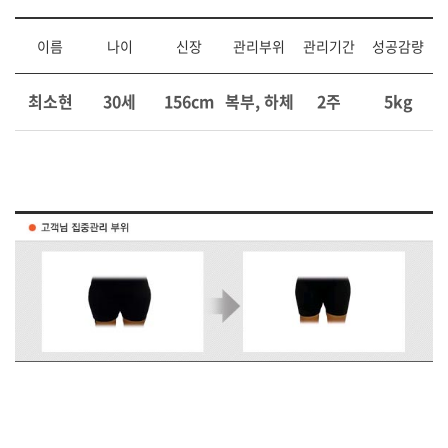
이름
나이
신장
관리부위
관리기간
성공감량
최소현
30세
156cm
복부, 하체
2주
5kg