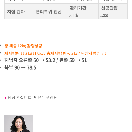
관리기간
성공감량
지점
칸타
관리부위
전신
3개월
12kg
총 체중 12k
g 감량성공
체지방량 18.9kg
11.0
kg / 총체지방 량 -7.9kg / 내장지방 7
→ 3
허벅지 오른쪽 60 → 53.2 / 왼쪽 59
→ 51
복부 90
→ 78.5
●
담당 컨설턴트: 제윤미 원장님