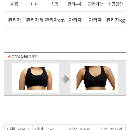
이름
나이
신장
관리부위
관리기간
성공감량
관리자
관리자세
관리자cm
관리자
관리자
관리자kg
이름
곽은정
나이
26세
신장
164cm
직업
회사원